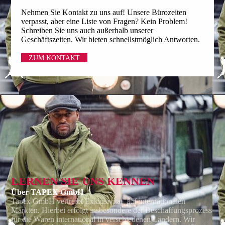
Nehmen Sie Kontakt zu uns auf! Unsere Bürozeiten
verpasst, aber eine Liste von Fragen? Kein Problem!
Schreiben Sie uns auch außerhalb unserer
Geschäftszeiten. Wir bieten schnellstmöglich Antworten.
ZUM KONTAKT
LERNEN SIE UNS KENNEN
Über TAPEX GmbH
Tapex GmbH
vertreibt Exklusivität auf internationalen
Märkten. Hierbei erfolgt ins­beson­dere der Beschaffungsprozess
für die Waren international in verschie­denen Ländern. Wir