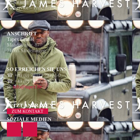
entwickeln und betreuen umfangreiche und komplexe
Fullservice – Programme.
ANSCHRIFT
Tapex GmbH
Mahdentalstr. 87
71065 Sindelfingen
SO ERREICHEN SIE UNS
☎ +49 (0) 7031 / 79374-0
☎
+49 (0) 7031 / 79374-18
@
info@tapex.de
JETZT ANFRAGEN
ZUM KONTAKT
SOZIALE MEDIEN