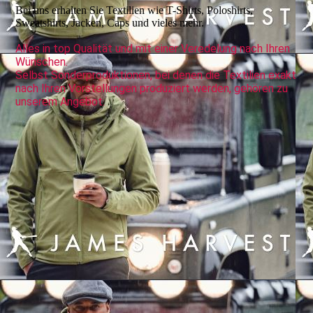
Bei uns erhalten Sie Textilien wie T-Shirts, Poloshirts,
Sweatshirts, Jacken, Caps und vieles mehr.
Alles in top Qualität und mit einer Veredelung nach Ihren
Wünschen.
Selbst Sonderproduktionen, bei denen die Textilien exakt
nach Ihren Vorstellungen produziert werden, gehören zu
unserem Angebot.