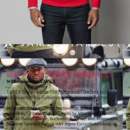
SERVICE - QUALITÄT - VERTRAUEN
Willkommen bei TAPEX
TAPEX GmbH wurde 1982 gegründet und hat sich
kontinuierlich zur Fullservice-Agentur weiterentwickelt.
Wir bieten Ihnen qualitativ hochwertige Arbeitskleidung,
robuste Berufsbekleidung, einheitliche Mitarbeiterbekleidung,
schicke Businessmode, hochwertige Messe- und Teamoutfits,
bequeme Sportbekleidung oder legere Freizeitbekleidung.